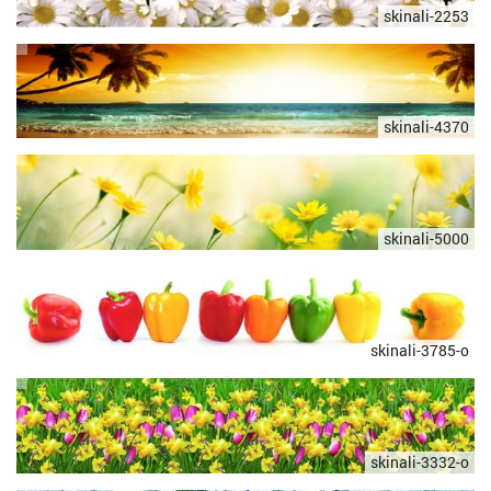
skinali-2253
skinali-4370
skinali-5000
skinali-3785-o
skinali-3332-o