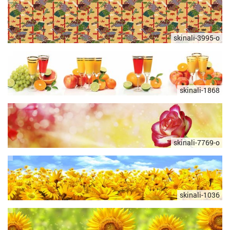
skinali-3995-o
skinali-1868
skinali-7769-o
skinali-1036