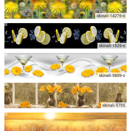
skinali-14276-o
skinali-1629-o
skinali-5809-o
skinali-5705