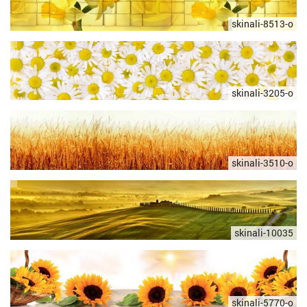
skinali-8513-o
skinali-3205-o
skinali-3510-o
skinali-10035
skinali-5770-o