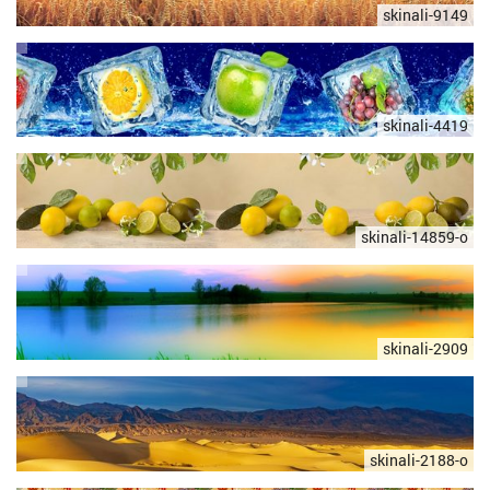
skinali-9149
skinali-4419
skinali-14859-o
skinali-2909
skinali-2188-o