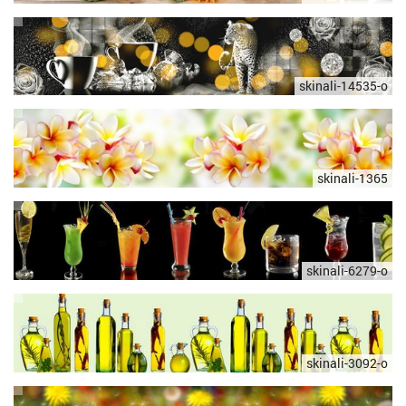
skinali-14535-o
skinali-1365
skinali-6279-o
skinali-3092-o