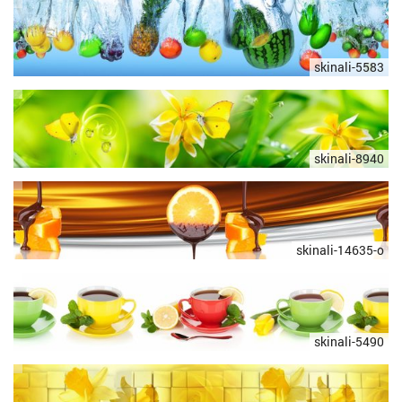
skinali-5583
skinali-8940
skinali-14635-o
skinali-5490