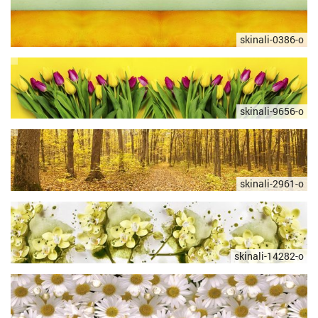
skinali-0386-o
skinali-9656-o
skinali-2961-o
skinali-14282-o