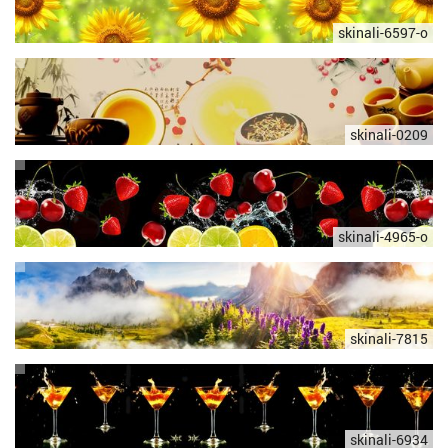
skinali-6597-o
skinali-0209
skinali-4965-o
skinali-7815
skinali-6934