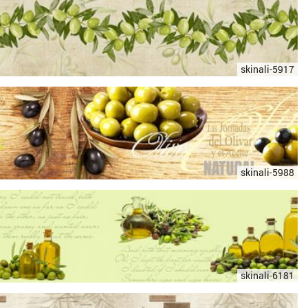
skinali-5917
skinali-5988
skinali-6181