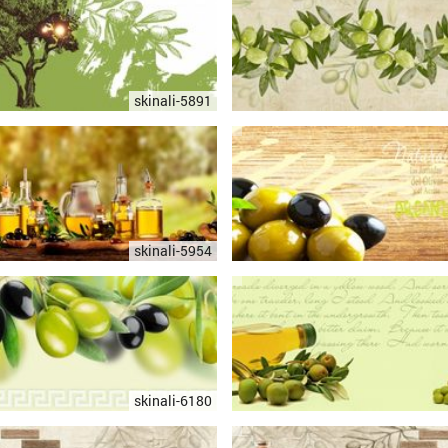
skinali-5891
skinali-5954
skinali-6180