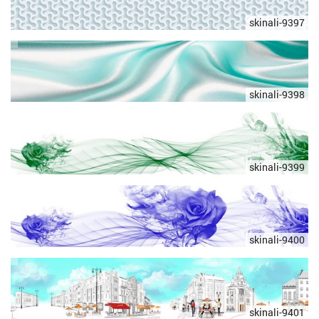
skinali-9397
skinali-9398
skinali-9399
skinali-9400
skinali-9401