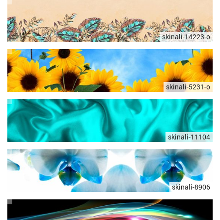
skinali-14223-o
skinali-5231-o
skinali-11104
skinali-8906