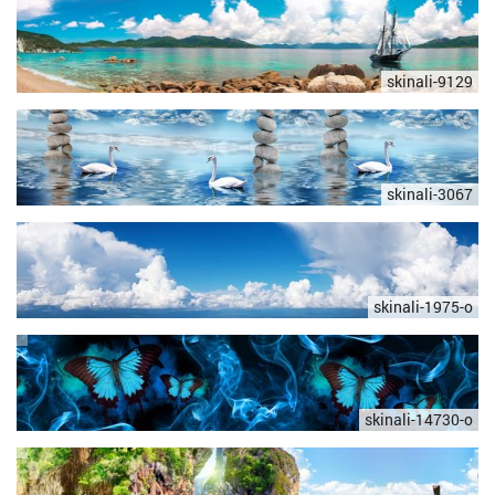
skinali-9129
skinali-3067
skinali-1975-o
skinali-14730-o