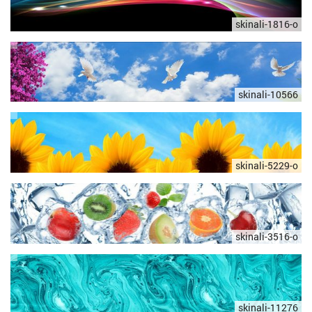
skinali-1816-o
skinali-10566
skinali-5229-o
skinali-3516-o
skinali-11276