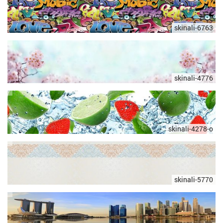
skinali-6763
skinali-4776
skinali-4278-o
skinali-5770