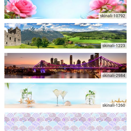
skinali-10792
skinali-1223
skinali-2984
skinali-1260