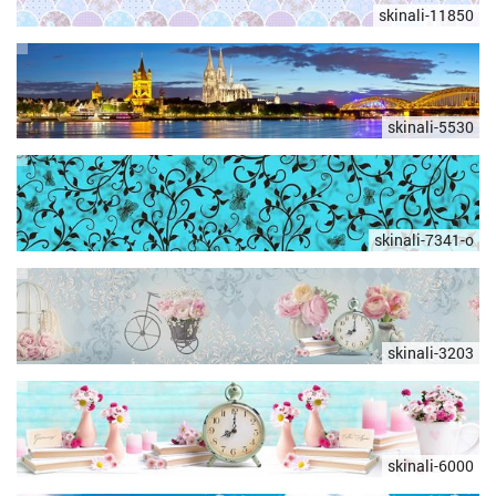
skinali-11850
skinali-5530
skinali-7341-o
skinali-3203
skinali-6000