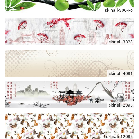
skinali-3064-o
skinali-3328
skinali-4081
skinali-2395
skinali-12084