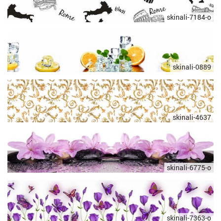
skinali-7184-o
skinali-0889
skinali-4637
skinali-6775-o
skinali-7363-o