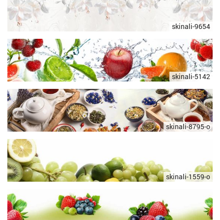
skinali-9654
skinali-5142
skinali-8795-o
skinali-1559-o