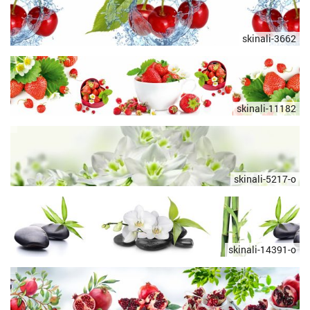
skinali-3662
skinali-11182
skinali-5217-o
skinali-14391-o