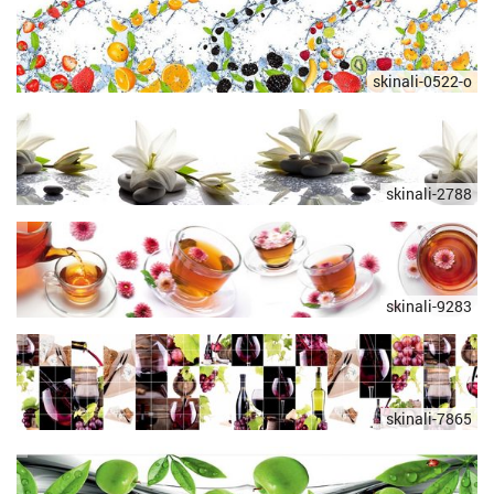
skinali-0522-o
skinali-2788
skinali-9283
skinali-7865