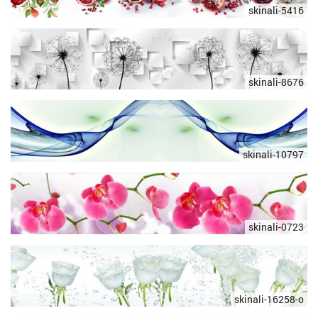
skinali-5416
skinali-8676
skinali-10797
skinali-0723
skinali-16258-о