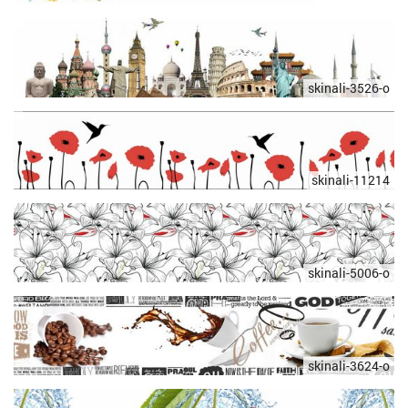
skinali-3526-o
skinali-11214
skinali-5006-o
skinali-3624-o