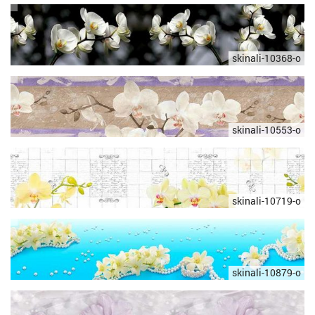
skinali-10368-o
skinali-10553-o
skinali-10719-o
skinali-10879-o