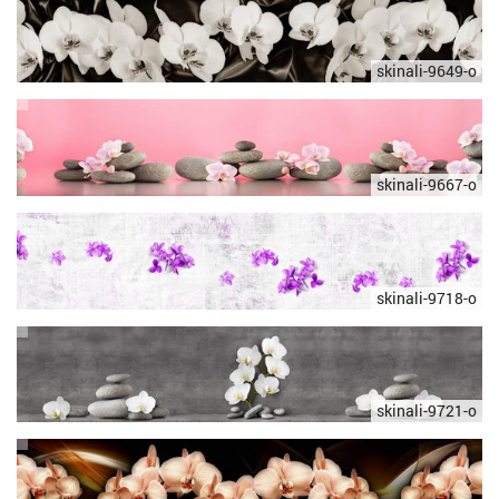
skinali-9649-o
skinali-9667-o
skinali-9718-o
skinali-9721-o