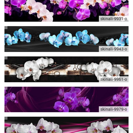
skinali-9931-o
skinali-9943-o
skinali-9961-o
skinali-9979-o