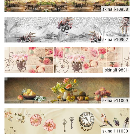
skinali-10958
skinali-10962
skinali-9831
skinali-11009
skinali-11030