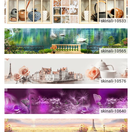
skinali-10533
skinali-10565
skinali-10576
skinali-10640