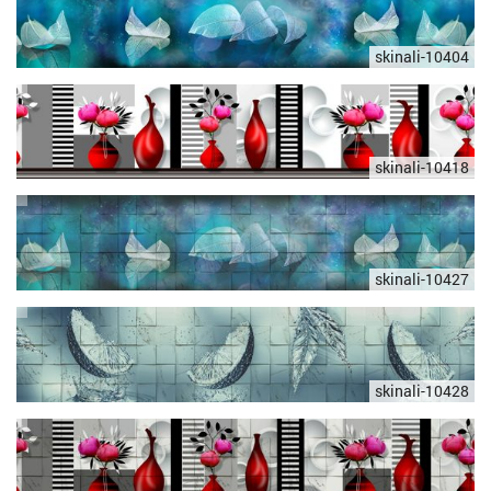
skinali-10404
skinali-10418
skinali-10427
skinali-10428