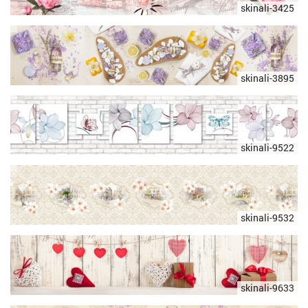
skinali-3425
skinali-3895
skinali-9522
skinali-9532
skinali-9633